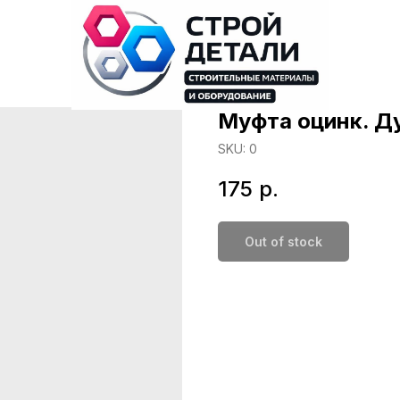
Муфта оцинк. Ду
SKU:
0
175
р.
Out of stock