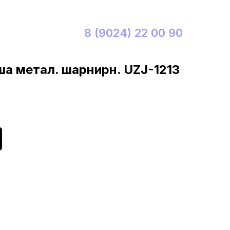
8 (9024) 22 00 90
а метал. шарнирн. UZJ-1213